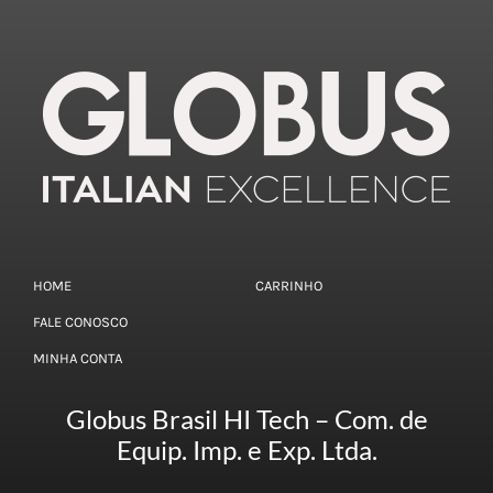
PRESSOTERAPIA
PREVENÇÃO COVID
ULTRASOM
TECARTERAPIA
HOME
CARRINHO
ACESSÓRIOS
FALE CONOSCO
MINHA CONTA
Globus Brasil HI Tech – Com. de
Equip. Imp. e Exp. Ltda.