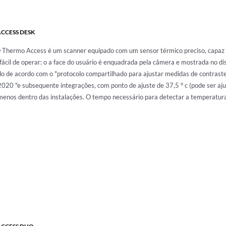
CCESS DESK
Thermo Access é um scanner equipado com um sensor térmico preciso, capaz d
e fácil de operar: o a face do usuário é enquadrada pela câmera e mostrada no di
o de acordo com o "protocolo compartilhado para ajustar medidas de contraste 
020 "e subsequente integrações, com ponto de ajuste de 37,5 ° c (pode ser ajust
menos dentro das instalações. O tempo necessário para detectar a temperatur