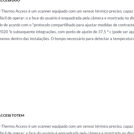
CCESS DUO
Thermo Access é um scanner equipado com um sensor térmico preciso, capaz d
e fácil de operar: o a face do usuário é enquadrada pela câmera e mostrada no di
o de acordo com o "protocolo compartilhado para ajustar medidas de contraste 
020 "e subsequente integrações, com ponto de ajuste de 37,5 ° c (pode ser ajust
menos dentro das instalações. O tempo necessário para detectar a temperatur
CCESS TOTEM
Thermo Access é um scanner equipado com um sensor térmico preciso, capaz d
e fácil de operar: a face do usuário é enquadrada pela câmera e mostrada no dis