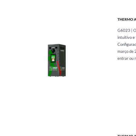
THERMO A
G6023 | O 
intuitivo 
Configurad
março de 2
entrar ou 