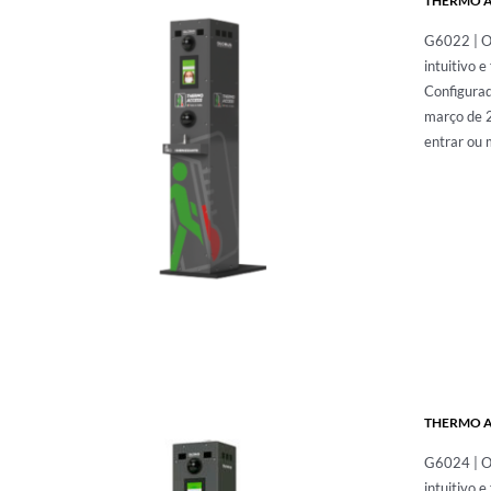
THERMO A
G6022 | O 
intuitivo 
Configurad
março de 2
entrar ou 
THERMO A
G6024 | O 
intuitivo 