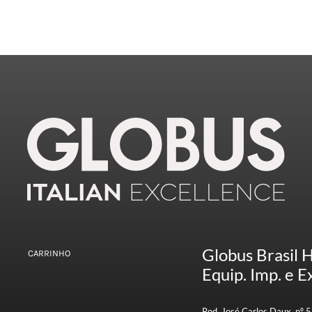
Globus Brasil 
CARRINHO
Equip. Imp. e Ex
Rod. José Carlos Daux, nº 5