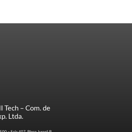
HI Tech – Com. de
p. Ltda.
500 – Sala 407, Bloco Jurerê B