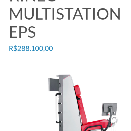
MULTISTATION
PRESSOTERAPIA
EPS
PREVENÇÃO COVID
R$
288.100,00
ULTRASOM
TECARTERAPIA
ACESSÓRIOS