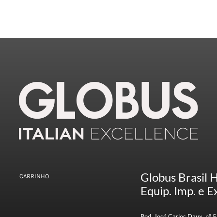
Globus Brasil 
CARRINHO
Equip. Imp. e Ex
Rod. José Carlos Daux, nº 5