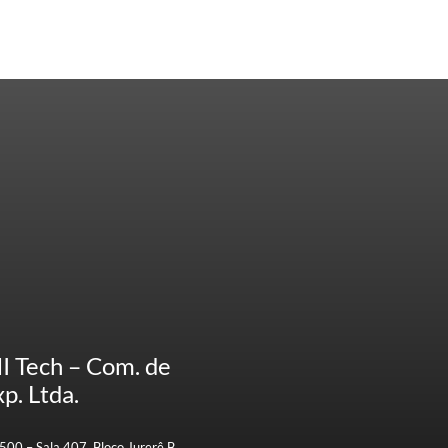
HI Tech – Com. de
p. Ltda.
500 – Sala 407, Bloco Jurerê B